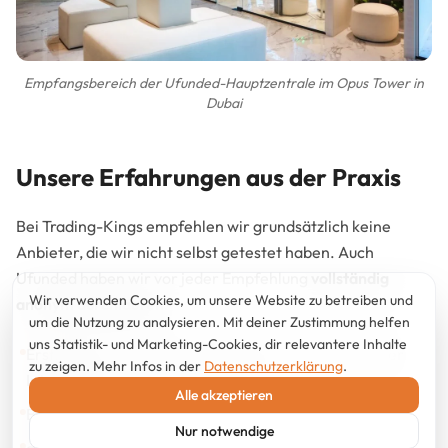
Empfangsbereich der Ufunded-Hauptzentrale im Opus Tower in
Dubai
Unsere Erfahrungen aus der Praxis
Bei Trading-Kings empfehlen wir grundsätzlich keine
Anbieter, die wir nicht selbst getestet haben. Auch
Ufunded haben wir vor jeder Empfehlung
vollständig
Wir verwenden Cookies, um unsere Website zu betreiben und
anonym durchlaufen
:
um die Nutzung zu analysieren. Mit deiner Zustimmung helfen
uns Statistik- und Marketing-Cookies, dir relevantere Inhalte
Erstkontakt und Beratungsgespräch wie ein normaler
zu zeigen. Mehr Infos in der
Datenschutzerklärung
.
Interessent
Alle akzeptieren
Bezahlung eines echten Live-Kontos
Nur notwendige
aktives Trading über mehrere Wochen