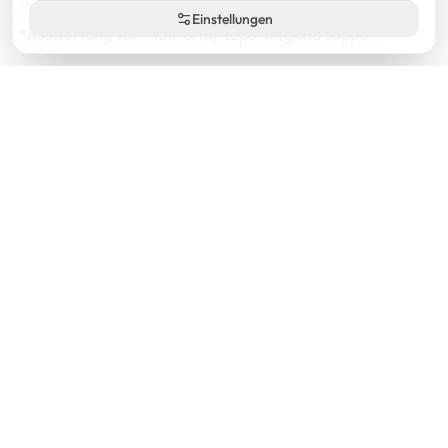
Einstellungen
Auswertung von Plattform, Reporting und Support
Der gesamte Prozess lief sauber und ohne unangenehme
Überraschungen ab. Aktuell handeln wir produktiv auf
einem Konto mit
$360.000 Fremdkapital
und können den
Ablauf damit nicht nur aus dem Verkaufsprospekt
beurteilen.
Aktiver Ufunded-Account mit rund $361.000 Balance, Equity und
Free Margin
Im Anschluss an unsere anonyme Testphase haben wir das
Team in München persönlich getroffen, gefolgt von
zahlreichen weiteren Gesprächen rund um Struktur,